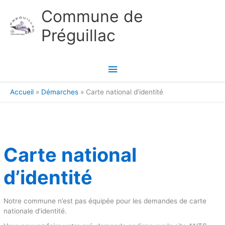
Aller au contenu
Aller au pied de page
Commune de
Préguillac
Menu
principal
Accueil
Démarches
Carte national d’identité
Carte national
d’identité
Notre commune n’est pas équipée pour les demandes de carte
nationale d’identité.