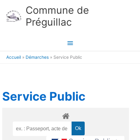
Aller au contenu
Aller au pied de page
Commune de
Préguillac
Menu
principal
Accueil
Démarches
Service Public
Service Public