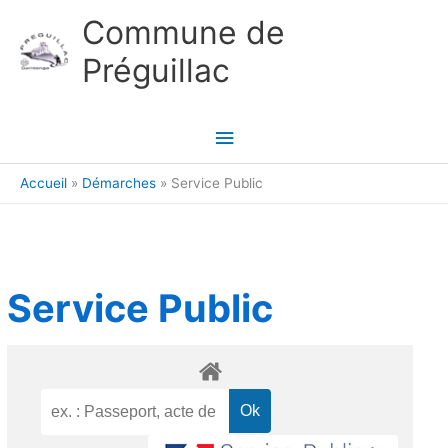
Aller au contenu
Aller au pied de page
Commune de
Préguillac
Menu
principal
Accueil
Démarches
Service Public
Service Public